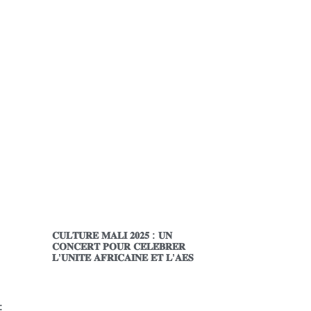
𝐂𝐔𝐋𝐓𝐔𝐑𝐄 𝐌𝐀𝐋𝐈 𝟐𝟎𝟐𝟓 : 𝐔𝐍
𝐂𝐎𝐍𝐂𝐄𝐑𝐓 𝐏𝐎𝐔𝐑 𝐂𝐄́𝐋𝐄́𝐁𝐑𝐄𝐑
𝐋’𝐔𝐍𝐈𝐓𝐄́ 𝐀𝐅𝐑𝐈𝐂𝐀𝐈𝐍𝐄 𝐄𝐓 𝐋’𝐀𝐄𝐒
: