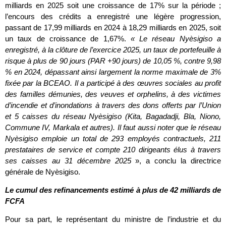
milliards en 2025 soit une croissance de 17% sur la période ;
l’encours des crédits a enregistré une légère progression,
passant de 17,99 milliards en 2024 à 18,29 milliards en 2025, soit
un taux de croissance de 1,67%.
« Le réseau Nyèsigiso a
enregistré, à la clôture de l’exercice 2025, un taux de portefeuille à
risque à plus de 90 jours (PAR +90 jours) de 10,05 %, contre 9,98
% en 2024, dépassant ainsi largement la norme maximale de 3%
fixée par la BCEAO. Il a participé à des œuvres sociales au profit
des familles démunies, des veuves et orphelins, à des victimes
d’incendie et d’inondations à travers des dons offerts par l’Union
et 5 caisses du réseau Nyèsigiso (Kita, Bagadadji, Bla, Niono,
Commune IV, Markala et autres). Il faut aussi noter que le réseau
Nyèsigiso emploie un total de 293 employés contractuels, 211
prestataires de service et compte 210 dirigeants élus à travers
ses caisses au 31 décembre 2025
», a conclu la directrice
générale de Nyèsigiso.
Le cumul des refinancements estimé à plus de 42 milliards de
FCFA
Pour sa part, le représentant du ministre de l’industrie et du