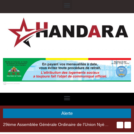
Alerte
29ème Assemblée Générale Ordinaire de l’Union Nyèsigiso : L’encours total des dépôts des membres passé de 18 milliards en 2024 à 21 milliards en 2025