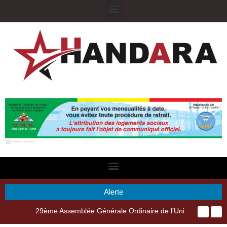
Alerte
29ème Assemblée Générale Ordinaire de l’Union Nyèsigiso : L’encours total des dépôts des membres passé de 18 milliards en 2024 à 21 milliards en 2025