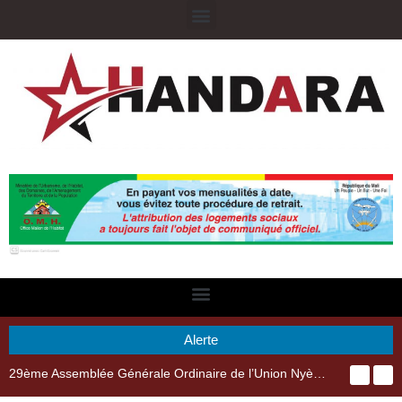
Alerte
29ème Assemblée Générale Ordinaire de l’Union Nyèsigiso : L’encours total des dépôts des membres passé de 18 milliards en 2024 à 21 milliards en 2025