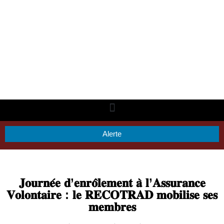
Alerte
𝐉𝐨𝐮𝐫𝐧𝐞́𝐞 𝐝’𝐞𝐧𝐫𝐨̂𝐥𝐞𝐦𝐞𝐧𝐭 𝐚̀ 𝐥’𝐀𝐬𝐬𝐮𝐫𝐚𝐧𝐜𝐞
𝐕𝐨𝐥𝐨𝐧𝐭𝐚𝐢𝐫𝐞 : 𝐥𝐞 𝐑𝐄𝐂𝐎𝐓𝐑𝐀𝐃 𝐦𝐨𝐛𝐢𝐥𝐢𝐬𝐞 𝐬𝐞𝐬
𝐦𝐞𝐦𝐛𝐫𝐞𝐬