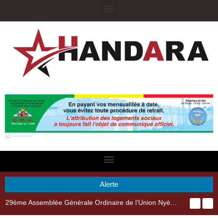
Alerte
29ème Assemblée Générale Ordinaire de l’Union Nyèsigiso : L’encours total des dépôts des membres passé de 18 milliards en 2024 à 21 milliards en 2025