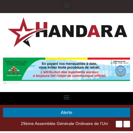
Alerte
29ème Assemblée Générale Ordinaire de l’Union Nyèsigiso : L’encours total des dépôts des membres passé de 18 milliards en 2024 à 21 milliards en 2025