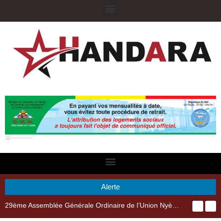
Alerte
29ème Assemblée Générale Ordinaire de l’Union Nyèsigiso : L’encours total des dépôts des membres passé de 18 milliards en 2024 à 21 milliards en 2025