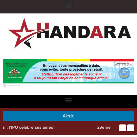
Alerte
29ème Assemblée Générale Ordinaire de l’Union Nyèsigiso : L’encours total des dépôts des membres passé de 18 milliards en 2024 à 21 milliards en 2025