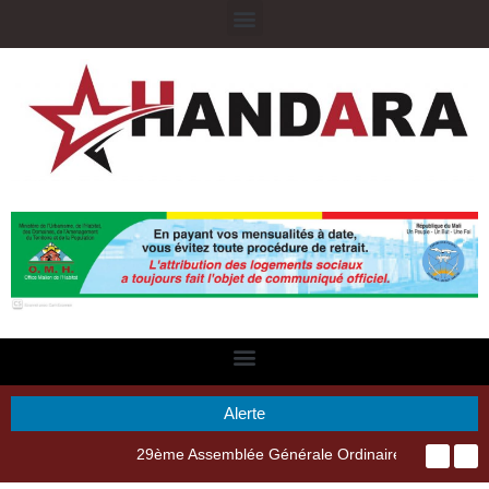
Alerte
29ème Assemblée Générale Ordinaire de l’Union Nyèsigiso : L’encours total des dépôts des membres passé de 18 milliards en 2024 à 21 milliards en 2025