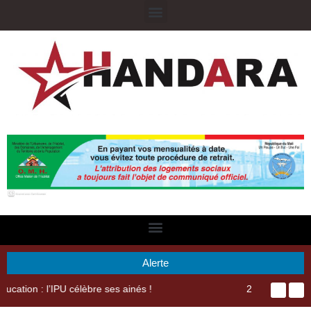
Alerte
29ème Assemblée Générale Ordinaire de l’Union Nyèsigiso : L’encours total des dépôts des membres passé de 18 milliards en 2024 à 21 milliards en 2025