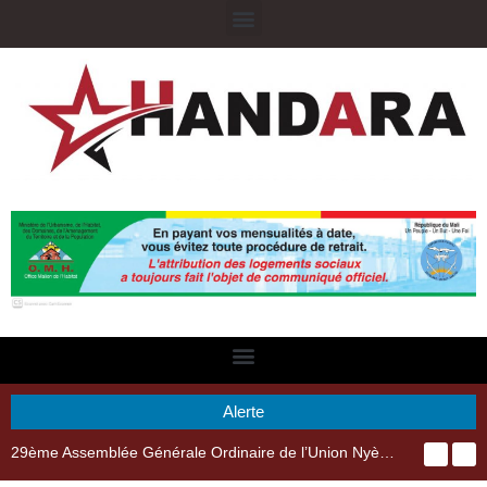
Alerte
29ème Assemblée Générale Ordinaire de l’Union Nyèsigiso : L’encours total des dépôts des membres passé de 18 milliards en 2024 à 21 milliards en 2025