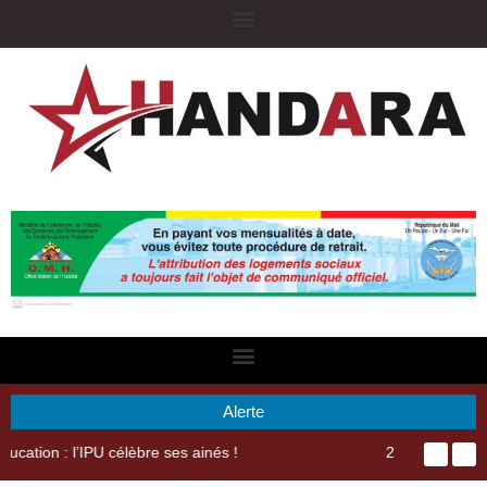
Alerte
29ème Assemblée Générale Ordinaire de l’Union Nyèsigiso : L’encours total des dépôts des membres passé de 18 milliards en 2024 à 21 milliards en 2025