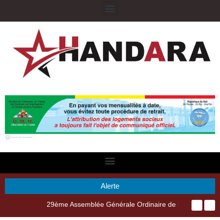
Alerte
29ème Assemblée Générale Ordinaire de l’Union Nyèsigiso : L’encours total des dépôts des membres passé de 18 milliards en 2024 à 21 milliards en 2025