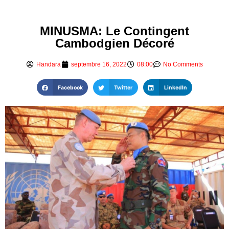
MINUSMA: Le Contingent
Cambodgien Décoré
Handara
septembre 16, 2022
08:00
No Comments
Facebook
Twitter
LinkedIn