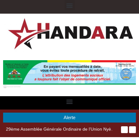
Alerte
29ème Assemblée Générale Ordinaire de l’Union Nyèsigiso : L’encours total des dépôts des membres passé de 18 milliards en 2024 à 21 milliards en 2025