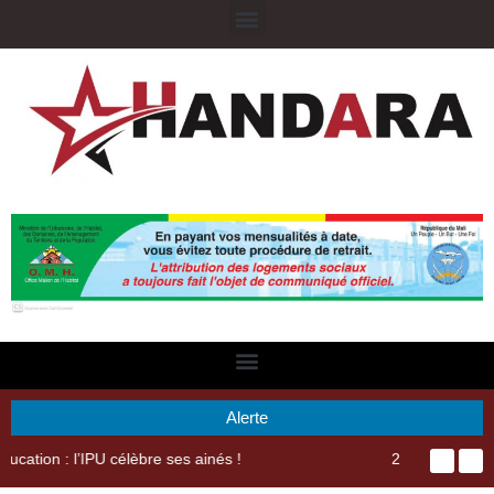
Alerte
29ème Assemblée Générale Ordinaire de l’Union Nyèsigiso : L’encours total des dépôts des membres passé de 18 milliards en 2024 à 21 milliards en 2025