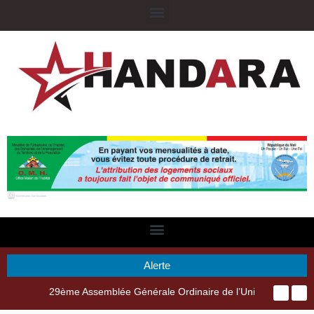
Alerte
29ème Assemblée Générale Ordinaire de l’Union Nyèsigiso : L’encours total des dépôts des membres passé de 18 milliards en 2024 à 21 milliards en 2025