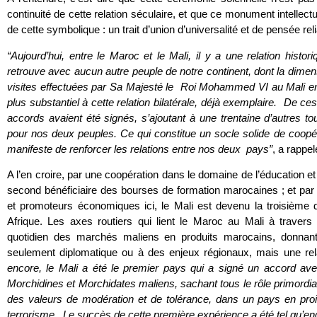
continuité de cette relation séculaire, et que ce monument intellect
de cette symbolique : un trait d’union d’universalité et de pensée rel
“Aujourd’hui, entre le Maroc et le Mali, il y a une relation histo
retrouve avec aucun autre peuple de notre continent, dont la dimensi
visites effectuées par Sa Majesté le Roi Mohammed VI au Mali en
plus substantiel à cette relation bilatérale, déjà exemplaire. De 
accords avaient été signés, s’ajoutant à une trentaine d’autres 
pour nos deux peuples. Ce qui constitue un socle solide de coop
manifeste de renforcer les relations entre nos deux pays”
, a rappe
A l’en croire, par une coopération dans le domaine de l’éducation et
second bénéficiaire des bourses de formation marocaines ; et pa
et promoteurs économiques ici, le Mali est devenu la troisième
Afrique. Les axes routiers qui lient le Maroc au Mali à travers
quotidien des marchés maliens en produits marocains, donnant
seulement diplomatique ou à des enjeux régionaux, mais une rel
encore, le Mali a été le premier pays qui a signé un accord av
Morchidines et Morchidates maliens, sachant tous le rôle primordi
des valeurs de modération et de tolérance, dans un pays en proie 
terrorisme. Le succès de cette première expérience a été tel qu’enco