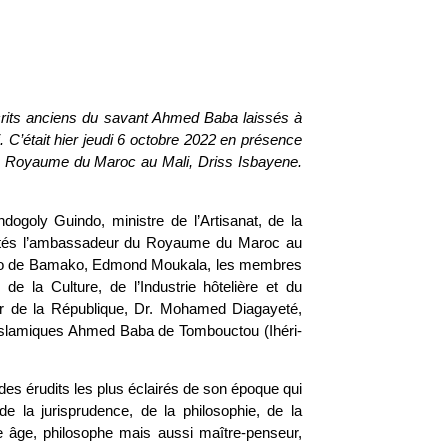
crits anciens du savant Ahmed Baba laissés à
C’était hier jeudi 6 octobre 2022 en présence
du Royaume du Maroc au Mali, Driss Isbayene.
dogoly Guindo, ministre de l’Artisanat, de la
s côtés l’ambassadeur du Royaume du Maroc au
nesco de Bamako, Edmond Moukala, les membres
 de la Culture, de l’Industrie hôtelière et du
ur de la République, Dr. Mohamed Diagayeté,
s islamiques Ahmed Baba de Tombouctou (Ihéri-
des érudits les plus éclairés de son époque qui
e la jurisprudence, de la philosophie, de la
e âge, philosophe mais aussi maître-penseur,