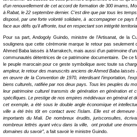
d’un renouvellement de cet accord de formation de 300 imams, Morc
à Rabat, le 22 septembre dernier. C’est dire que par tous les temps
disposé, par une forte volonté solidaire, à accompagner ce pays fr
face aux défis qu’il affronte, tout en respectant son intégrité territor
Pour sa part, Andogoly Guindo, ministre de l’Artisanat, de la Cul
soulignera que cette cérémonie marque le retour pas seulement 
Ahmed Baba laissés à Marrakech, mais aussi d’un patrimoine d’une 
communautés détentrices de ce patrimoine documentaire. De ce fait
le peuple marocain pour ce geste symbolique avec toute sa charg
ampleur, le retour des manuscrits anciens de Ahmed Baba laissés à
en œuvre de la Convention de 1970, interdisant l’importation, l’expor
biens culturels, ratifiée par nos deux pays. Tous les peuples du mon
leur patrimoine culturel transmis de génération en génération e
spécifiques. Le prestige de nos empires médiévaux en général et 
cet exemple, a été sous le double angle économique et intellectu
ville a été très tôt en contact avec l’islam. Elle est et demeure
importants du Mali. De nombreux érudits, jurisconsultes, écriv
nombreux lettrés ayant vécu dans la ville, ont produit une énor
domaines du savoir”,
a fait savoir le ministre Guindo.