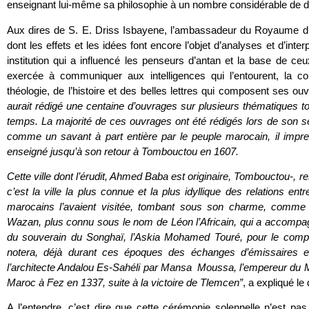
enseignant lui-même sa philosophie à un nombre considérable de di
Aux dires de S. E. Driss Isbayene, l’ambassadeur du Royaume d
dont les effets et les idées font encore l’objet d’analyses et d’interp
institution qui a influencé les penseurs d’antan et la base de ceu
exercée à communiquer aux intelligences qui l’entourent, la co
théologie, de l’histoire et des belles lettres qui composent ses ou
aurait rédigé une centaine d’ouvrages sur plusieurs thématiques touc
temps. La majorité de ces ouvrages ont été rédigés lors de son 
comme un savant à part entière par le peuple marocain, il impre
enseigné jusqu’à son retour à Tombouctou en 1607.
Cette ville dont l’érudit, Ahmed Baba est originaire, Tombouctou-,
c’est la ville la plus connue et la plus idyllique des relations 
marocains l’avaient visitée, tombant sous son charme, comme
Wazan, plus connu sous le nom de Léon l’Africain, qui a accompa
du souverain du Songhaï, l’Askia Mohamed Touré, pour le com
notera, déjà durant ces époques des échanges d’émissaires e
l’architecte Andalou Es-Sahéli par Mansa Moussa, l’empereur du Ma
Maroc à Fez en 1337, suite à la victoire de Tlemcen”
, a expliqué l
A l’entendre, c’est dire que cette cérémonie solennelle n’est p