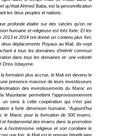
uel qu’était Ahmed Baba, est la personnification
iant les deux peuples et nations.
rique profonde étalée sur des siècles qu’on ne
on humaine et religieuse est très forte. Et les
 2013 et 2014 ont donné un contenu plus fort,
ces deux déplacements Royaux au Mali, dix-sept
touchant à tous les domaines d’intérêt commun
ération dans tous les domaines et une volonté
lé Driss Isbayene.
 la formation plus accrue, le Mali est devenu le
r une présence massive de leurs investisseurs
 destination des investissements du Maroc en
 la Mauritanie permettent l’approvisionnement
 un sens à cette coopération qui n’est pas
ation à forte dimension humaine.
“Aujourd’hui
ec le Maroc pour la formation de 500 imams,
al et fondamental des imams dans la promotion
à l’extrémisme religieux et son corollaire le
re une fois, le Mali est le premier bénéficiaire