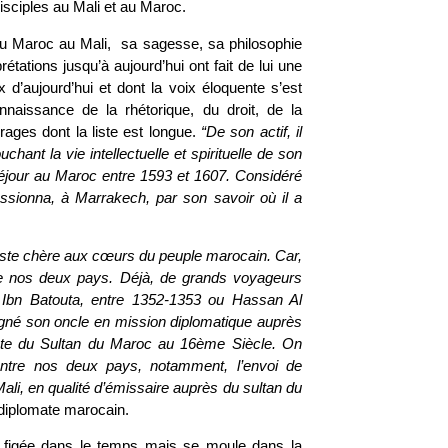
sciples au Mali et au Maroc.
u Maroc au Mali, sa sagesse, sa philosophie
rétations jusqu’à aujourd’hui ont fait de lui une
x d’aujourd’hui et dont la voix éloquente s’est
nnaissance de la rhétorique, du droit, de la
vrages dont la liste est longue.
“De son actif, il
hant la vie intellectuelle et spirituelle de son
séjour au Maroc entre 1593 et 1607. Considéré
ssionna, à Marrakech, par son savoir où il a
 reste chère aux cœurs du peuple marocain. Car,
entre nos deux pays. Déjà, de grands voyageurs
 Ibn Batouta, entre 1352-1353 ou Hassan Al
gné son oncle en mission diplomatique auprès
pte du Sultan du Maroc au 16ème Siècle. On
ntre nos deux pays, notamment, l’envoi de
li, en qualité d’émissaire auprès du sultan du
e diplomate marocain.
as figée dans le temps mais se moule dans la