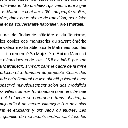
hidines et Morchidates, qui vient d’être signé
, le Maroc se tient aux côtés du peuple malien,
ère, dans cette phase de transition, pour faire
iale et sa souveraineté nationale”,
a-t-il martelé.
ture, de l’Industrie hôtelière et du Tourisme,
des copies des manuscrits du savant émérite
valeur inestimable pour le Mali mais pour les
, il a remercié Sa Majesté le Roi du Maroc et
e d’émotions et de joie.
“S’il est inédit par son
 Marrakech, s’inscrit dans le cadre de la mise
tation et le transfert de propriété illicites des
de entretiennent un lien affectif puissant avec
t conservé minutieusement selon des modalités
des villes comme Tombouctou pour ne citer que
el. A la faveur du commerce transsaharien, la
 aujourd’hui un centre islamique l’un des plus
ains et étudiants y ont vécu ou étudiés. Les
me quantité de manuscrits embrassant tous les