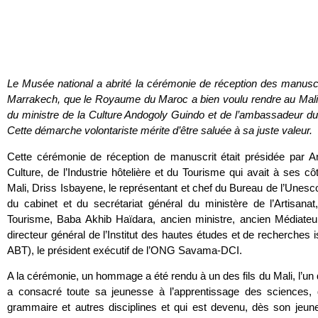
Le Musée national a abrité la cérémonie de réception des manus
Marrakech, que le Royaume du Maroc a bien voulu rendre au Mali. 
du ministre de la Culture Andogoly Guindo et de l’ambassadeur 
Cette démarche volontariste mérite d’être saluée à sa juste valeur.
Cette cérémonie de réception de manuscrit était présidée par An
Culture, de l’Industrie hôtelière et du Tourisme qui avait à se
Mali, Driss Isbayene, le représentant et chef du Bureau de l’U
du cabinet et du secrétariat général du ministère de l’Artisanat,
Tourisme, Baba Akhib Haïdara, ancien ministre, ancien Médiate
directeur général de l’Institut des hautes études et de recherche
ABT), le président exécutif de l’ONG Savama-DCI.
A la cérémonie, un hommage a été rendu à un des fils du Mali, l’un 
a consacré toute sa jeunesse à l’apprentissage des sciences, d
grammaire et autres disciplines et qui est devenu, dès son jeun