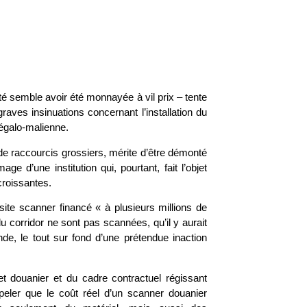
té semble avoir été monnayée à vil prix – tente
raves insinuations concernant l’installation du
négalo-malienne.
t de raccourcis grossiers, mérite d’être démonté
age d’une institution qui, pourtant, fait l’objet
roissantes.
site scanner financé « à plusieurs millions de
u corridor ne sont pas scannées, qu’il y aurait
de, le tout sur fond d’une prétendue inaction
t douanier et du cadre contractuel régissant
appeler que le coût réel d’un scanner douanier