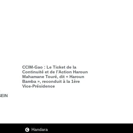
CCIM-Gao : Le Ticket de la
Continuité et de l’Action Haroun
Mahamane Touré, dit « Haroun
Bamba », reconduit à la 1ère
Vice-Présidence
O
SEIN
Handara