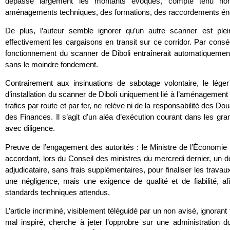
dépasse largement les montants évoqués, compte tenu non
aménagements techniques, des formations, des raccordements éner
De plus, l’auteur semble ignorer qu’un autre scanner est plein
effectivement les cargaisons en transit sur ce corridor. Par conséq
fonctionnement du scanner de Diboli entraînerait automatiquemen
sans le moindre fondement.
Contrairement aux insinuations de sabotage volontaire, le léger
d’installation du scanner de Diboli uniquement lié à l’aménagemen
trafics par route et par fer, ne relève ni de la responsabilité des D
des Finances. Il s’agit d’un aléa d’exécution courant dans les gran
avec diligence.
Preuve de l’engagement des autorités : le Ministre de l’Économie 
accordant, lors du Conseil des ministres du mercredi dernier, un dé
adjudicataire, sans frais supplémentaires, pour finaliser les travau
une négligence, mais une exigence de qualité et de fiabilité, a
standards techniques attendus.
L’article incriminé, visiblement téléguidé par un non avisé, ignoran
mal inspiré, cherche à jeter l’opprobre sur une administration do