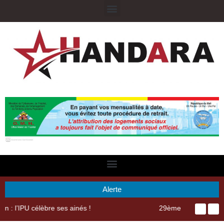
Alerte
29ème Assemblée Générale Ordinaire de l’Union Nyèsigiso : L’encours total des dépôts des membres passé de 18 milliards en 2024 à 21 milliards en 2025