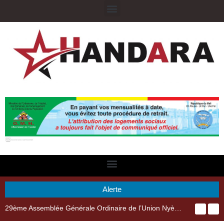
Alerte
29ème Assemblée Générale Ordinaire de l’Union Nyèsigiso : L’encours total des dépôts des membres passé de 18 milliards en 2024 à 21 milliards en 2025