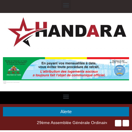
Alerte
29ème Assemblée Générale Ordinaire de l’Union Nyèsigiso : L’encours total des dépôts des membres passé de 18 milliards en 2024 à 21 milliards en 2025