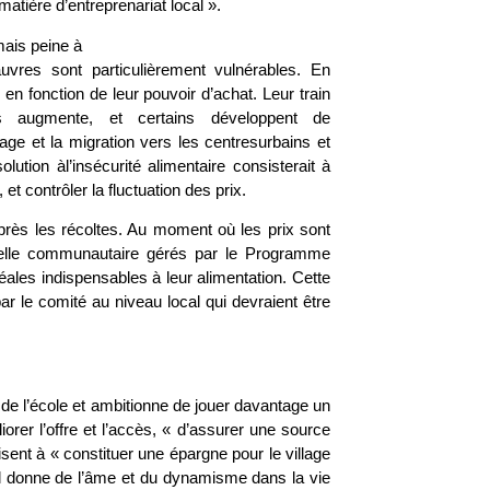
tière d’entreprenariat local ».
mais peine à
auvres sont particulièrement vulnérables. En
 en fonction de leur pouvoir d’achat. Leur train
s augmente, et certains développent de
lage et la migration vers les centresurbains et
ution àl’insécurité alimentaire consisterait à
et contrôler la fluctuation des prix.
près les récoltes. Au moment où les prix sont
chelle communautaire gérés par le Programme
éales indispensables à leur alimentation. Cette
r le comité au niveau local qui devraient être
e l’école et ambitionne de jouer davantage un
orer l’offre et l’accès, « d’assurer une source
ent à « constituer une épargne pour le village
» Il donne de l’âme et du dynamisme dans la vie