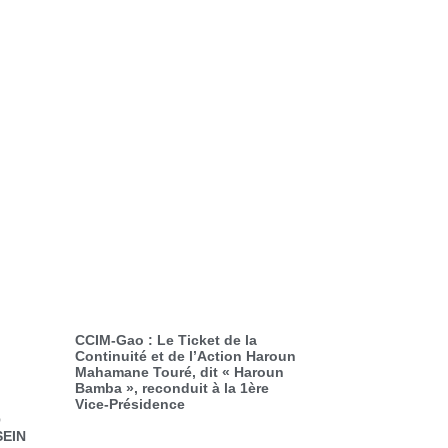
CCIM-Gao : Le Ticket de la
Continuité et de l’Action Haroun
Mahamane Touré, dit « Haroun
Bamba », reconduit à la 1ère
Vice-Présidence
O
SEIN