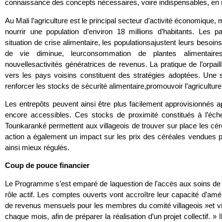
connaissance des concepts nécessaires, voire indispensables, en ma
Au Mali l’agriculture est le principal secteur d’activité économique, 
nourrir une population d’environ 18 millions d’habitants. Les p
situation de crise alimentaire, les populationsajustent leurs besoins
de vie diminue, leurconsommation de plantes alimentaire
nouvellesactivités génératrices de revenus. La pratique de l’orpail
vers les pays voisins constituent des stratégies adoptées. Une sol
renforcer les stocks de sécurité alimentaire,promouvoir l’agriculture, 
Les entrepôts peuvent ainsi être plus facilement approvisionnés a
encore accessibles. Ces stocks de proximité constitués à l’é
Tounkaranké permettent aux villageois de trouver sur place les cér
action a également un impact sur les prix des céréales vendues pa
ainsi mieux régulés.
Coup de pouce financier
Le Programme s’est emparé de laquestion de l’accès aux soins de d
rôle actif. Les comptes ouverts vont accroître leur capacité d’améli
de revenus mensuels pour les membres du comité villageois »et vis
chaque mois, afin de préparer la réalisation d’un projet collectif. 