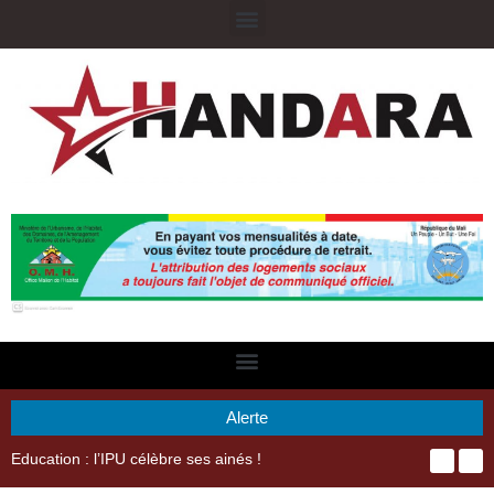
Alerte
29ème Assemblée Générale Ordinaire de l’Union Nyèsigiso : L’encours total des dépôts des membres passé de 18 milliards en 2024 à 21 milliards en 2025