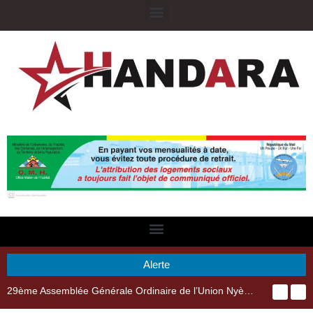
Alerte
29ème Assemblée Générale Ordinaire de l’Union Nyèsigiso : L’encours total des dépôts des membres passé de 18 milliards en 2024 à 21 milliards en 2025