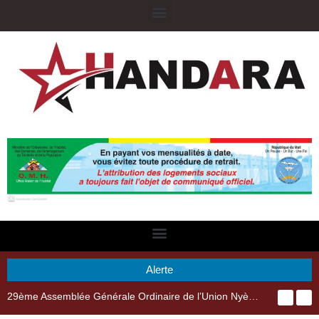
Alerte
29ème Assemblée Générale Ordinaire de l’Union Nyèsigiso : L’encours total des dépôts des membres passé de 18 milliards en 2024 à 21 milliards en 2025