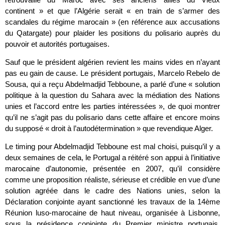
continent » et que l’Algérie serait « en train de s’armer des
scandales du régime marocain » (en référence aux accusations
du Qatargate) pour plaider les positions du polisario auprès du
pouvoir et autorités portugaises.
Sauf que le président algérien revient les mains vides en n’ayant
pas eu gain de cause. Le président portugais, Marcelo Rebelo de
Sousa, qui a reçu Abdelmadjid Tebboune, a parlé d’une « solution
politique à la question du Sahara avec la médiation des Nations
unies et l’accord entre les parties intéressées », de quoi montrer
qu’il ne s’agit pas du polisario dans cette affaire et encore moins
du supposé « droit à l’autodétermination » que revendique Alger.
Le timing pour Abdelmadjid Tebboune est mal choisi, puisqu’il y a
deux semaines de cela, le Portugal a réitéré son appui à l’initiative
marocaine d’autonomie, présentée en 2007, qu’il considère
comme une proposition réaliste, sérieuse et crédible en vue d’une
solution agréée dans le cadre des Nations unies, selon la
Déclaration conjointe ayant sanctionné les travaux de la 14ème
Réunion luso-marocaine de haut niveau, organisée à Lisbonne,
sous la présidence conjointe du Premier ministre portugais,