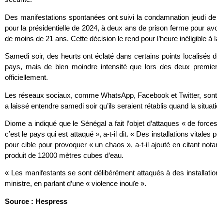
Des manifestations spontanées ont suivi la condamnation jeudi d
pour la présidentielle de 2024, à deux ans de prison ferme pour a
de moins de 21 ans. Cette décision le rend pour l’heure inéligible à l
Samedi soir, des heurts ont éclaté dans certains points localisés d
pays, mais de bien moindre intensité que lors des deux premiers
officiellement.
Les réseaux sociaux, comme WhatsApp, Facebook et Twitter, sont to
a laissé entendre samedi soir qu’ils seraient rétablis quand la situat
Diome a indiqué que le Sénégal a fait l’objet d’attaques « de forces 
c’est le pays qui est attaqué », a-t-il dit. « Des installations vitale
pour cible pour provoquer « un chaos », a-t-il ajouté en citant no
produit de 12000 mètres cubes d’eau.
« Les manifestants se sont délibérément attaqués à des installati
ministre, en parlant d’une « violence inouïe ».
Source : Hespress