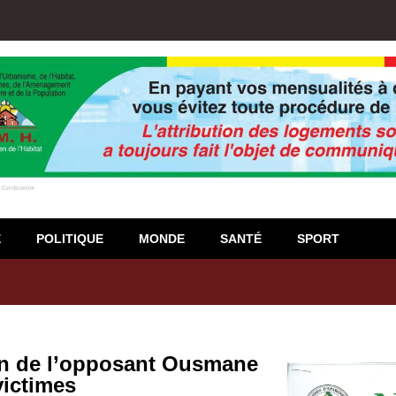
E
POLITIQUE
MONDE
SANTÉ
SPORT
igiso : L’encours total des dépôts des membres passé de 18 milliards
tion de l’opposant Ousmane
ictimes