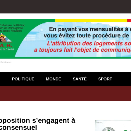
E
POLITIQUE
MONDE
SANTÉ
SPORT
igiso : L’encours total des dépôts des membres passé de 18 milliards
opposition s’engagent à
 consensuel