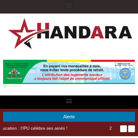
Alerte
29ème Assemblée Générale Ordinaire de l’Union Nyèsigiso : L’encours total des dépôts des membres passé de 18 milliards en 2024 à 21 milliards en 2025