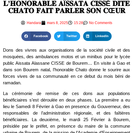
𝐋’𝐇𝐎𝐍𝐎𝐑𝐀𝐁𝐋𝐄 𝐀Ï𝐒𝐒𝐀𝐓𝐀 𝐂𝐈𝐒𝐒É 𝐃𝐈𝐓𝐄
𝐂𝐇𝐀𝐓𝐎 𝐅𝐀𝐈𝐓 𝐏𝐀𝐑𝐋𝐄𝐑 𝐒𝐎𝐍 𝐂Œ𝐔𝐑
Handara
mars 8, 2025
15:28
No Comments
Facebook
Twitter
LinkedIn
Dons des vivres aux organisations de la société civile et des
mosquées, des ambulances motos et un minibus pour le lycée
public Aissata Alassane CISSE de Bourem… En visite à Gao et
dans son Bourem natal, l’honorable Chato donne le sourire aux
forces vives de sa communauté en ce debut du mois béni de
ramadan.
La cérémonie de remise de ces dons aux populations
bénéficiaires s’est déroulée en deux phases. La première a eu
lieu le Samedi 8 Février à Gao en presence du Gouverneur, des
responsables de l’administration régionale, et des faîtières
bénéficiaires. La deuxième, le mardi 25 Février à Bourem,
présidée par le préfet, en présence du maire de la commune
urbaine de Bourem, de la mission de l’Academie d’Enseignement