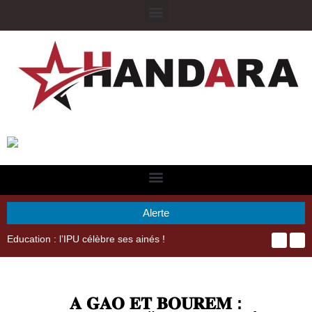
Alerte
Education : l’IPU célèbre ses ainés !
𝐀 𝐆𝐀𝐎 𝐄𝐓 𝐁𝐎𝐔𝐑𝐄𝐌 :