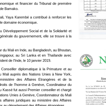
conomique et financier du Tribunal de première
re de Bamako.
Mali, Yaya Karembé a contribué à renforcer les
ans le domaine économique.
u Développement Social et de la Solidarité et
 générale du gouvernement, elle se trouve à la
 du Mali en Inde, au Bangladesh, au Bhoutan,
ingapour, au Sri Lanka et en Thaïlande avec
dent de l’Inde, le 10 janvier 2019.
 Conseiller diplomatique à la Primature et au
u Mali auprès des Nations Unies à New York,
ministère des Affaires Etrangères et de la
 droits de l’homme à Genève, Coordinateur du
 Kassé fut aussi Premier conseiller et chargé
 Nations Unies à Genève, Coordonnateur du Mali
affaires juridiques au ministère des Affaires
aux au département des Affaires étrangères.