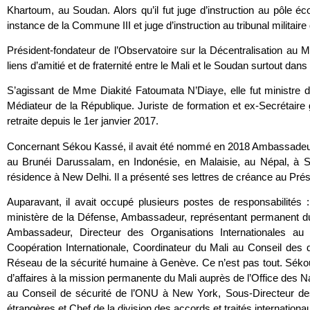
Khartoum, au Soudan. Alors qu’il fut juge d’instruction au pôle é
instance de la Commune III et juge d’instruction au tribunal militai
Président-fondateur de l’Observatoire sur la Décentralisation au 
liens d’amitié et de fraternité entre le Mali et le Soudan surtout d
S’agissant de Mme Diakité Fatoumata N’Diaye, elle fut ministre d
Médiateur de la République. Juriste de formation et ex-Secrétaire
retraite depuis le 1er janvier 2017.
Concernant Sékou Kassé, il avait été nommé en 2018 Ambassadeur
au Brunéi Darussalam, en Indonésie, en Malaisie, au Népal, à S
résidence à New Delhi. Il a présenté ses lettres de créance au Prési
Auparavant, il avait occupé plusieurs postes de responsabilités :
ministère de la Défense, Ambassadeur, représentant permanent d
Ambassadeur, Directeur des Organisations Internationales au 
Coopération Internationale, Coordinateur du Mali au Conseil des
Réseau de la sécurité humaine à Genève. Ce n’est pas tout. Sékou
d’affaires à la mission permanente du Mali auprès de l’Office des
au Conseil de sécurité de l’ONU à New York, Sous-Directeur des 
étrangères et Chef de la division des accords et traités internation