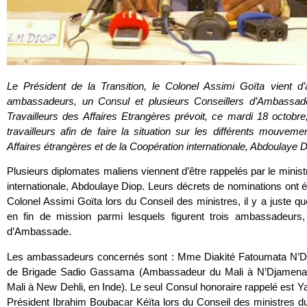
Le Président de la Transition, le Colonel Assimi Goïta vient d
ambassadeurs, un Consul et plusieurs Conseillers d’Ambassade
Travailleurs des Affaires Etrangères prévoit, ce mardi 18 octob
travailleurs afin de faire la situation sur les différents mouvem
Affaires étrangères et de la Coopération internationale, Abdoulaye 
Plusieurs diplomates maliens viennent d’être rappelés par le minist
internationale, Abdoulaye Diop. Leurs décrets de nominations ont ét
Colonel Assimi Goïta lors du Conseil des ministres, il y a juste q
en fin de mission parmi lesquels figurent trois ambassadeurs
d’Ambassade.
Les ambassadeurs concernés sont : Mme Diakité Fatoumata N’Di
de Brigade Sadio Gassama (Ambassadeur du Mali à N’Djamena
Mali à New Dehli, en Inde). Le seul Consul honoraire rappelé est 
Président Ibrahim Boubacar Kéïta lors du Conseil des ministres