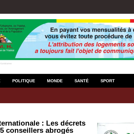
E
POLITIQUE
MONDE
SANTÉ
SPORT
sigiso : L’encours total des dépôts des membres passé de 18 milliard
ternationale : Les décrets
5 conseillers abrogés