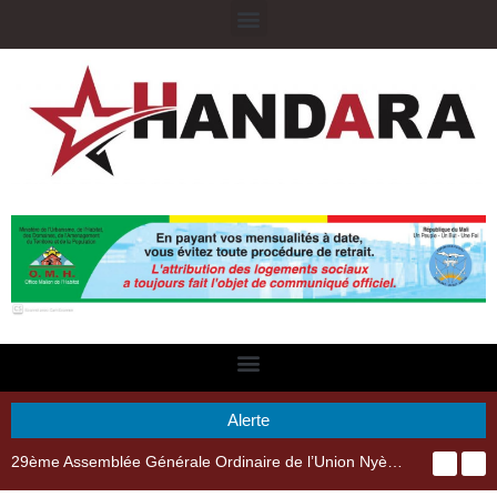
Alerte
29ème Assemblée Générale Ordinaire de l’Union Nyèsigiso : L’encours total des dépôts des membres passé de 18 milliards en 2024 à 21 milliards en 2025