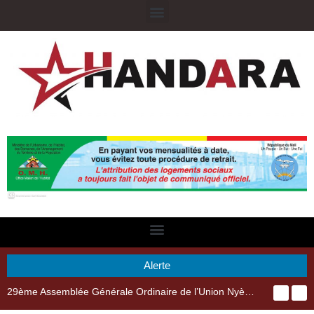
Alerte
29ème Assemblée Générale Ordinaire de l’Union Nyèsigiso : L’encours total des dépôts des membres passé de 18 milliards en 2024 à 21 milliards en 2025