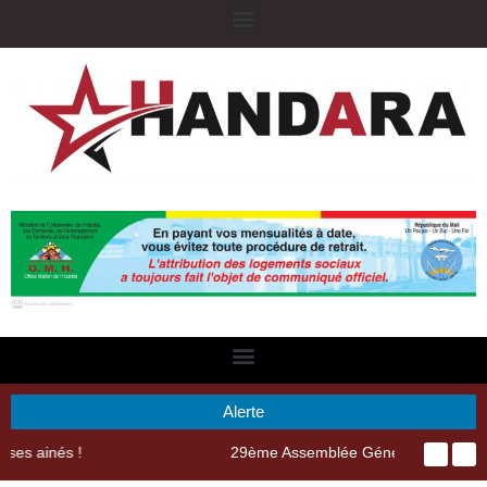
Alerte
29ème Assemblée Générale Ordinaire de l’Union Nyèsigiso : L’encours total des dépôts des membres passé de 18 milliards en 2024 à 21 milliards en 2025