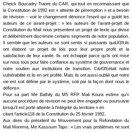
Cheick Boucadry Traore du CAR, qui tout en reconnaissant que
la Constitution de 1992 est « atteinte de péremption » et a besoin
de révision – voir le changement dénonce l’esprit qui a guidé les
auteurs de ce avant-projet : « les auteurs de l’avant-projet de
Constitution du Mali nous présentent un projet de texte qui divise
et délibérément discrimine certains segments de notre population.
Il semble que les auteurs se sont sentis si puissants qu&#39;ils
ont élaboré un projet de lois pour leur propre profit et la
satisfaction de leur vanité. Ils ont échappé parce qu’ls ont misé
sur nous tous pour faire confiance au système de gouvernance et
notre soutien aux institutions de transition. C&#39;était notre
vulnérabilité et ils en ont profité. Mais ils ont aussi oublié que notre
vie est soit définie par le système, soit par la façon dont nous le
défions».
Pour sa part Me Bathily du M5 RFP Mali Koura estime qu’«
aucune procédure de révision ne peut être engagée ou poursuivie
lorsqu’il est porté atteinte à l’intégrité du territoire » en
citant l’article118 de la Constitution du 25 février 1992.
Aux dires du président du Mouvement pour la Refondation du
Mali Morema, Me Kassoum Tapo : « Les vrais problèmes ne sont