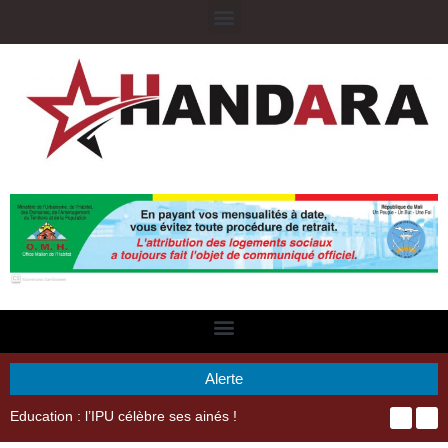
Alerte
29ème Assemblée Générale Ordinaire de l’Union Nyèsigiso : L’encours total des dépôts des membres passé de 18 milliards en 2024 à 21 milliards en 2025