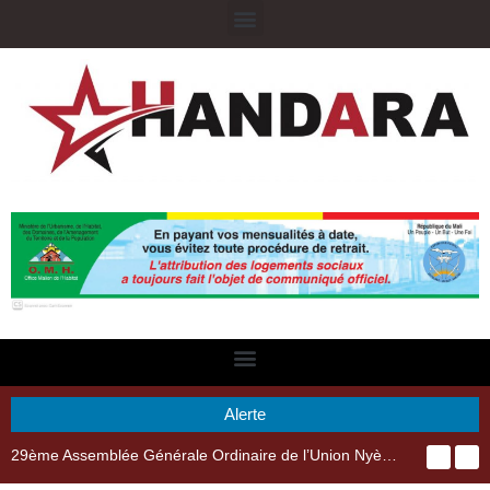
Alerte
29ème Assemblée Générale Ordinaire de l’Union Nyèsigiso : L’encours total des dépôts des membres passé de 18 milliards en 2024 à 21 milliards en 2025