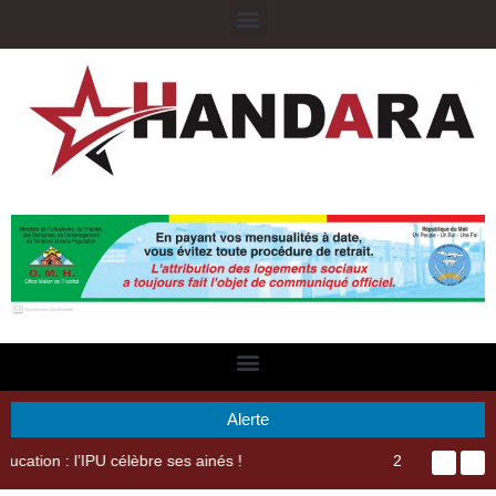
Alerte
29ème Assemblée Générale Ordinaire de l’Union Nyèsigiso : L’encours total des dépôts des membres passé de 18 milliards en 2024 à 21 milliards en 2025