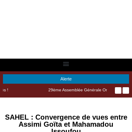
Alerte
29ème Assemblée Générale Ordinaire de l’Union Nyèsigiso : L’encours total des dépôts des membres passé de 18 milliards en 2024 à 21 milliards en 2025
SAHEL : Convergence de vues entre
Assimi Goïta et Mahamadou
Issoufou