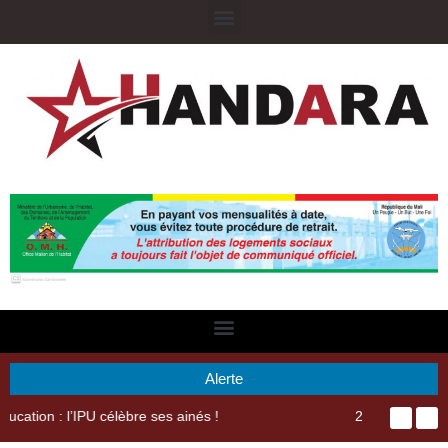
Alerte
29ème Assemblée Générale Ordinaire de l’Union Nyèsigiso : L’encours total des dépôts des membres passé de 18 milliards en 2024 à 21 milliards en 2025