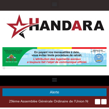
Alerte
29ème Assemblée Générale Ordinaire de l’Union Nyèsigiso : L’encours total des dépôts des membres passé de 18 milliards en 2024 à 21 milliards en 2025