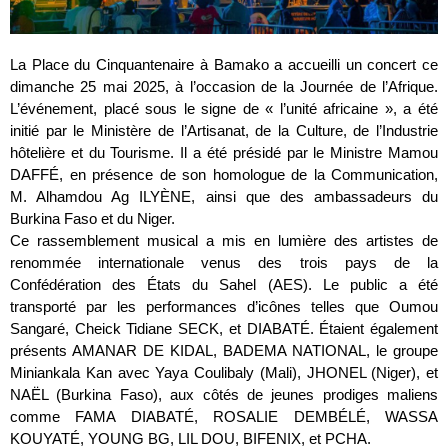
La Place du Cinquantenaire à Bamako a accueilli un concert ce
dimanche 25 mai 2025, à l’occasion de la Journée de l’Afrique.
L’événement, placé sous le signe de « l’unité africaine », a été
initié par le Ministère de l’Artisanat, de la Culture, de l’Industrie
hôtelière et du Tourisme. Il a été présidé par le Ministre Mamou
DAFFÉ, en présence de son homologue de la Communication,
M. Alhamdou Ag ILYÈNE, ainsi que des ambassadeurs du
Burkina Faso et du Niger.
Ce rassemblement musical a mis en lumière des artistes de
renommée internationale venus des trois pays de la
Confédération des États du Sahel (AES). Le public a été
transporté par les performances d’icônes telles que Oumou
Sangaré, Cheick Tidiane SECK, et DIABATÉ. Étaient également
présents AMANAR DE KIDAL, BADEMA NATIONAL, le groupe
Miniankala Kan avec Yaya Coulibaly (Mali), JHONEL (Niger), et
NAËL (Burkina Faso), aux côtés de jeunes prodiges maliens
comme FAMA DIABATÉ, ROSALIE DEMBÉLÉ, WASSA
KOUYATÉ, YOUNG BG, LIL DOU, BIFENIX, et PCHA.