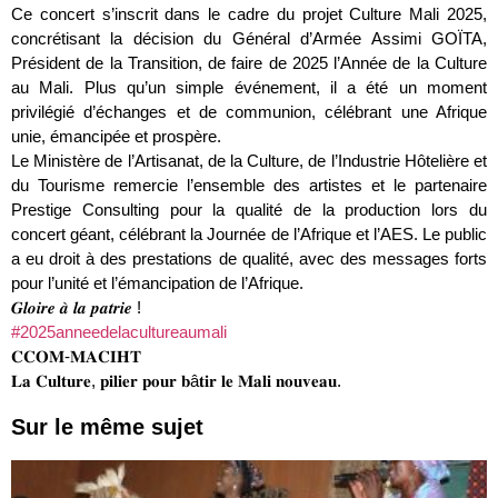
Ce concert s’inscrit dans le cadre du projet Culture Mali 2025,
concrétisant la décision du Général d’Armée Assimi GOÏTA,
Président de la Transition, de faire de 2025 l’Année de la Culture
au Mali. Plus qu’un simple événement, il a été un moment
privilégié d’échanges et de communion, célébrant une Afrique
unie, émancipée et prospère.
Le Ministère de l’Artisanat, de la Culture, de l’Industrie Hôtelière et
du Tourisme remercie l’ensemble des artistes et le partenaire
Prestige Consulting pour la qualité de la production lors du
concert géant, célébrant la Journée de l’Afrique et l’AES. Le public
a eu droit à des prestations de qualité, avec des messages forts
pour l’unité et l’émancipation de l’Afrique.
𝑮𝒍𝒐𝒊𝒓𝒆 𝒂̀ 𝒍𝒂 𝒑𝒂𝒕𝒓𝒊𝒆 !
#2025anneedelacultureaumali
𝐂𝐂𝐎𝐌-𝐌𝐀𝐂𝐈𝐇𝐓
𝐋𝐚 𝐂𝐮𝐥𝐭𝐮𝐫𝐞, 𝐩𝐢𝐥𝐢𝐞𝐫 𝐩𝐨𝐮𝐫 𝐛â𝐭𝐢𝐫 𝐥𝐞 𝐌𝐚𝐥𝐢 𝐧𝐨𝐮𝐯𝐞𝐚𝐮.
Sur le même sujet