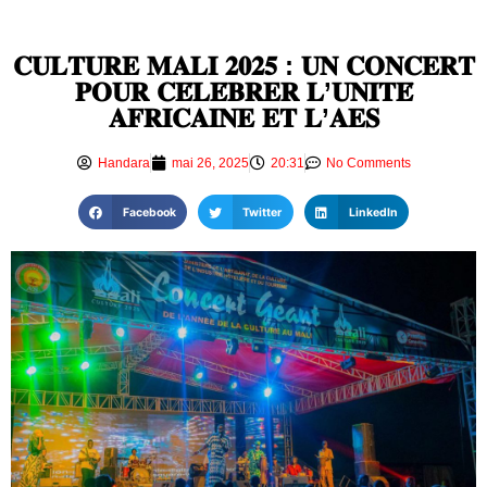
𝐂𝐔𝐋𝐓𝐔𝐑𝐄 𝐌𝐀𝐋𝐈 𝟐𝟎𝟐𝟓 : 𝐔𝐍 𝐂𝐎𝐍𝐂𝐄𝐑𝐓
𝐏𝐎𝐔𝐑 𝐂𝐄́𝐋𝐄́𝐁𝐑𝐄𝐑 𝐋’𝐔𝐍𝐈𝐓𝐄́
𝐀𝐅𝐑𝐈𝐂𝐀𝐈𝐍𝐄 𝐄𝐓 𝐋’𝐀𝐄𝐒
Handara
mai 26, 2025
20:31
No Comments
Facebook
Twitter
LinkedIn