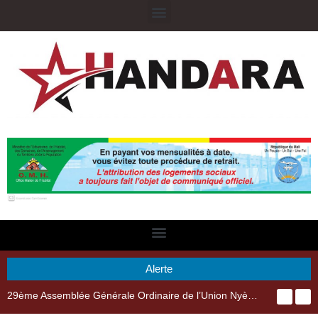
Alerte
29ème Assemblée Générale Ordinaire de l’Union Nyèsigiso : L’encours total des dépôts des membres passé de 18 milliards en 2024 à 21 milliards en 2025