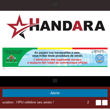
Alerte
29ème Assemblée Générale Ordinaire de l’Union Nyèsigiso : L’encours total des dépôts des membres passé de 18 milliards en 2024 à 21 milliards en 2025