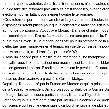
rassurer que les autorités de la Transition malienne, n’ont d’autres o
que de faire des réformes politiques et institutionnelles, avant d’org
élections, tout en luttant obstinément contre le terrorisme.
«Ces réformes permettront d’améliorer la gouvernance et toutes le
dispositions seront prises pour que la démocratie malienne soit la p
au monde», a poursuivi Abdoulaye Maïga. «Dans ce chantier, nous
une attention particulière au 3e mandat qui ne sera pas possible. P
public moins averti, le 3e mandat consiste pour un président de la 
d’effectuer une manœuvre en 4 temps, en vue de conserver le pouvo
seul et son clan», a-t-il ironisé à propos d’ADO.
«Dans un langage plus simplifié et en référence à une métaphore
footballistique, le 3e mandat est une magie ; c’est l’art de se dribb
tout en gardant le ballon. Excellence Monsieur le président Ouattar
conseils nous rappellent la triste histoire du chameau qui se moque
bosse du dromadaire», a précisé le Colonel Maïga.
Depuis qu’il est adoubé par la France de Macron et qu’il a pris le
de la Cédéao, le président Umaro Sissoco Embaló de la Guinée Bi
ménage plus ses critiques partisans et avilissants à l’égard de notr
C’est pourquoi le Premier ministre par intérim lui a conseillé de pre
conscience qu’il est «le dépositaire d’un lourd héritage et de plusieu