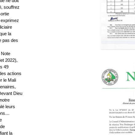
ié ne doit
é, souffrez
ortie
s exprimez
iciaire
que la
ve pas des
a Note
t 2022),
es 49
des actions
r le Mali
cenaires,
«Devant Dieu
notre
lé leurs
çons…
e
 de
iant la