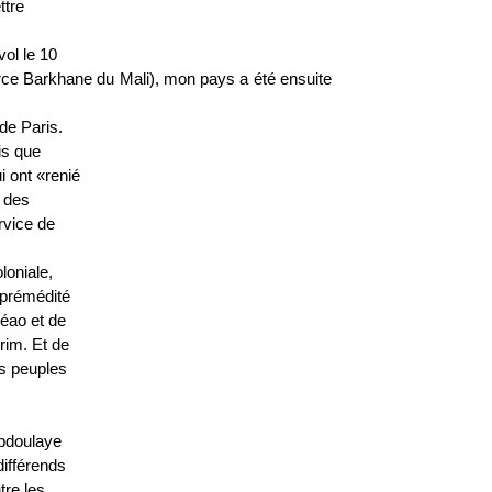
ttre
ol le 10
force Barkhane du Mali), mon pays a été ensuite
de Paris.
is que
i ont «renié
e des
rvice de
loniale,
 prémédité
déao et de
rim. Et de
es peuples
Abdoulaye
différends
tre les