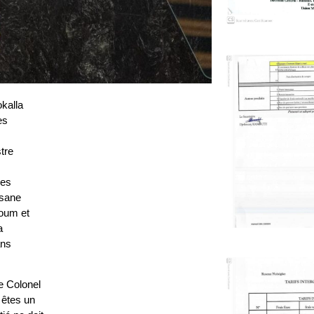
okalla
es
tre
des
ssane
oum et
a
ans
e Colonel
êtes un