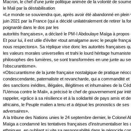
Macron, le chef d’une junte politique animée de la volonté de soume
le Mali par la déstabilisation
«Le monde se souviendra que, après avoir été abandonné en plein v
juin 2021 par la France (qui a décidé unilatéralement de retirer la 
poignardé dans le dos par les
autorités françaises», a déclaré le PM-I Abdoulaye Maïga à propos 
Et pour lui, il est utile d’éviter «tout amalgame avec le peuple frança
nous respectons». Sa réplique vise don​c les autorités françaises qu
les valeurs morales universelles et trahi le lourd héritage humanist
philosophes des lumières, se sont transformées en une junte au se
l’obscurantisme».
«Obscurantisme de la junte française nostalgique de pratique néoco
condescendante, paternaliste et revancharde, qui a commandité et
des sanctions inédites, illégales, illégitimes et inhumaines de la Cé
l’Uémoa contre le Mali», a précisé le chef de gouvernement par inté
rappeler, «grâce à sa résilience et à la solidarité de pays amis et d
africains, le Peuple malien a tenu et a déjoué les pronostics de ses
adversaires».
A la tribune des Nations unies le 24 septembre dernier, le Colonel 
Maïga a condamné les tentatives françaises d’instrumentaliser les 
ethniques, en oubliant si vite sa responsabilité dans le génocide con