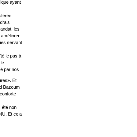
mique ayant
oférée
udrais
andat, les
r améliorer
ues servant
té le pas à
le
sé par nos
ures». Et
med Bazoum
conforte
s été non
ONU. Et cela