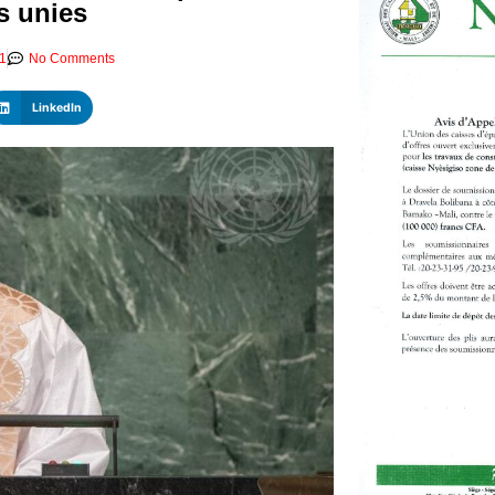
s unies
31
No Comments
LinkedIn