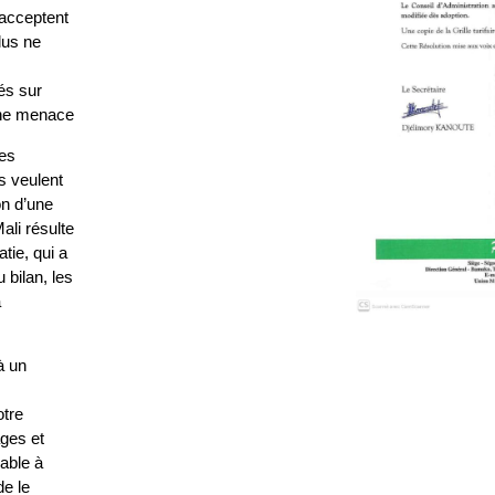
’acceptent
plus ne
és sur
 une menace
nes
s veulent
on d’une
ali résulte
tie, qui a
 bilan, les
a
à un
otre
ges et
able à
de le