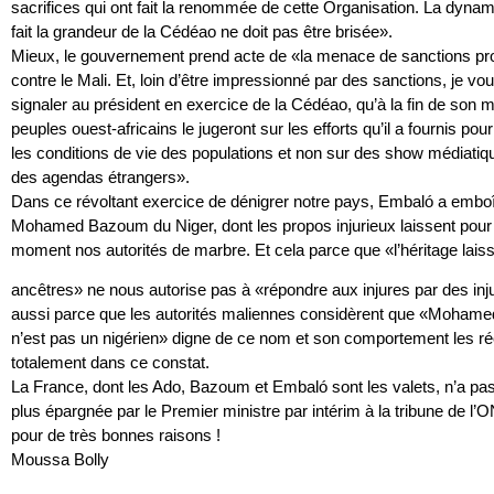
sacrifices qui ont fait la renommée de cette Organisation. La dyna
fait la grandeur de la Cédéao ne doit pas être brisée».
Mieux, le gouvernement prend acte de «la menace de sanctions pr
contre le Mali. Et, loin d’être impressionné par des sanctions, je vo
signaler au président en exercice de la Cédéao, qu’à la fin de son m
peuples ouest-africains le jugeront sur les efforts qu’il a fournis pou
les conditions de vie des populations et non sur des show médiatiq
des agendas étrangers».
Dans ce révoltant exercice de dénigrer notre pays, Embaló a emboî
Mohamed Bazoum du Niger, dont les propos injurieux laissent pour 
moment nos autorités de marbre. Et cela parce que «l’héritage lais
ancêtres» ne nous autorise pas à «répondre aux injures par des inj
aussi parce que​ ​les autorités maliennes considèrent que «Moha
n’est pas un nigérien» digne de ce nom et son comportement les ré
totalement dans ce constat.
La France, dont les Ado, Bazoum et Embaló sont les valets, n’a pa
plus épargnée par le Premier ministre par intérim à la tribune de l’
pour de très bonnes raisons !
Moussa Bolly