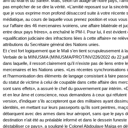
ami du Mali et du Sahel». Mais, selon un adage de notre pays, l’amit
pas empêcher de se dire la vérité. «L’amitié reposant sur la sincérit
que je vous exprime mon profond désaccord suite à votre récente s
médiatique, au cours de laquelle vous prenez position et vous vou
sur l’affaire des 46 mercenaires ivoiriens, une affaire bilatérale et jud
entre deux pays frères», a enchaîné le PM-I. Pour lui, il est évident 
«qualification judiciaire des infractions liées à cette affaire» ne relè
attributions du Secrétaire général des Nations unies.
Et c’est fort logiquement que le Mali s’en tient scrupuleusement à l
Verbale de la MINUSMA (MINUSMA/PROT/NV/226/2022 du 22 juille
dans laquelle, il ressort clairement qu’il n’existe pas de liens entre l
mercenaires et les Nations unies. «Les récentes synchronisations 
et l’harmonisation des éléments de langage consistant à faire passe
du statut de victime à celui de coupable dans cette affaire des mer
sont sans effets», a assuré le chef du gouvernement par intérim. 
et en leur âme et conscience, nous demandons à ceux qui réfutent 
version, d’indiquer s’ils accepteront que des militaires ayant dissimu
identités, en mettant sur leurs passeports qu’ils sont peintres, ma
débarquent avec des armes dans leur aéroport, sans que le pays d
destination n’ait été au préalable informé et dans le dessein funeste
déstabiliser ce pays», a souligné le Colonel Abdoulaye Maïga en déf