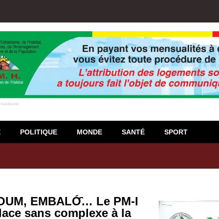
E
POLITIQUE
MONDE
SANTÉ
SPORT
igiso : L’encours total des dépôts des membres passé de 18 milliards
UM, EMBALÓ҄҄… Le PM-I
ace sans complexe à la