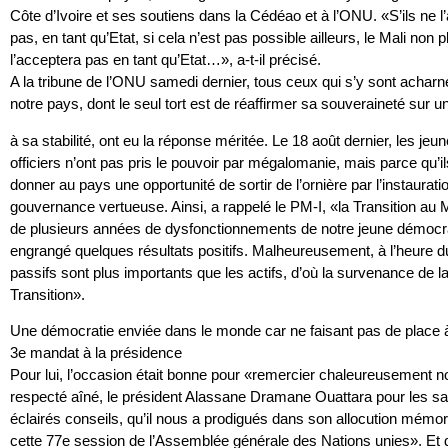
Côte d’Ivoire et ses soutiens dans la Cédéao et à l’ONU. «S’ils ne l
pas, en tant qu’Etat, si cela n’est pas possible ailleurs, le Mali non 
l’acceptera pas en tant qu’Etat…», a-t-il précisé.
A la tribune de l’ONU samedi dernier, tous ceux qui s’y sont acharn
notre pays, dont le seul tort est de réaffirmer sa souveraineté sur
à sa stabilité, ont eu la réponse méritée. Le 18 août dernier, les jeu
officiers n’ont pas pris le pouvoir par mégalomanie, mais parce qu’il
donner au pays une opportunité de sortir de l’ornière par l’instaurati
gouvernance vertueuse. Ainsi, a rappelé le PM-I, «la Transition au M
de plusieurs années de dysfonctionnements de notre jeune démocra
engrangé quelques résultats positifs. Malheureusement, à l’heure du
passifs sont plus importants que les actifs, d’où la survenance de l
Transition».
Une démocratie enviée dans le monde car ne faisant pas de place 
3e mandat à la présidence
Pour lui, l’occasion était bonne pour «remercier chaleureusement n
respecté aîné, le président Alassane Dramane Ouattara pour les sa
éclairés conseils, qu’il nous a prodigués dans son allocution mémor
cette 77e session de l’Assemblée générale des Nations unies». Et 