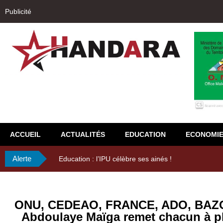
Publicité
ACCUEIL
ACTUALITÉS
EDUCATION
ECONOMI
Alerte
29ème Assemblée Générale Ordinaire de l’Union Nyès
ONU, CEDEAO, FRANCE, ADO, BAZO
Abdoulaye Maïga remet chacun à pl