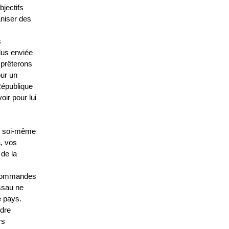
bjectifs
aniser des
s
lus enviée
 prêterons
our un
République
ir pour lui
ler soi-même
a, vos
 de la
s commandes
ssau ne
e pays.
ndre
rs