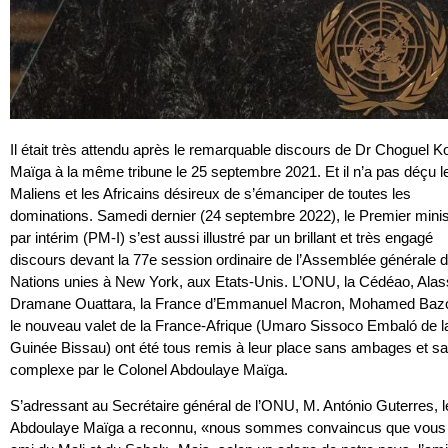
Il était très attendu après le remarquable discours de Dr Choguel K
Maïga à la même tribune le 25 septembre 2021. Et il n’a pas déçu l
Maliens et les Africains désireux de s’émanciper de toutes les
dominations. Samedi dernier (24 septembre 2022), le Premier minis
par intérim (PM-I) s’est aussi illustré par un brillant et très engagé
discours devant la 77e session ordinaire de l’Assemblée générale 
Nations unies à New York, aux Etats-Unis. L’ONU, la Cédéao, Ala
Dramane Ouattara, la France d’Emmanuel Macron, Mohamed Baz
le nouveau valet de la France-Afrique (Umaro Sissoco Embaló de l
Guinée Bissau) ont été tous remis à leur place sans ambages et s
complexe par le Colonel Abdoulaye Maïga.
S’adressant au Secrétaire général de l’ONU, M. António Guterres, l
Abdoulaye Maïga a reconnu, «nous sommes convaincus que vous 