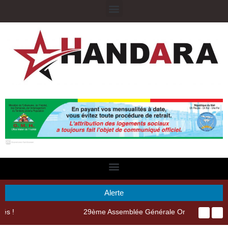
Alerte
29ème Assemblée Générale Ordinaire de l’Union Nyèsigiso : L’encours total des dépôts des membres passé de 18 milliards en 2024 à 21 milliards en 2025