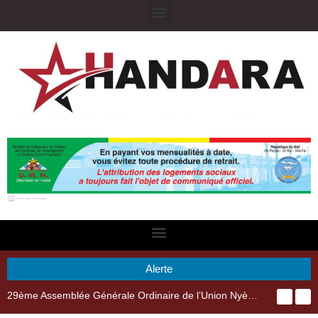
Alerte
29ème Assemblée Générale Ordinaire de l’Union Nyèsigiso : L’encours total des dépôts des membres passé de 18 milliards en 2024 à 21 milliards en 2025